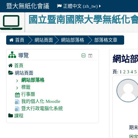
暨大無紙化會議
正體中文 ‎(zh_tw)‎
國立暨南國際大學無紙化
首頁
網站頁面
網站部落格
部落格文章
導覽
網站
首頁
頁:
1
2
3
4
5
網站頁面
網站部落格
標籤
行事曆
我的個人化 Moodle
暨大行政電腦化系統
課程
期
固