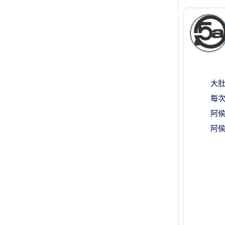
大肚
每次
阿侯
阿