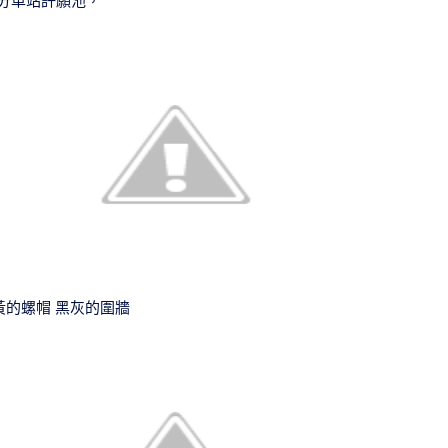
分車站許願池，
黃的螺帽 黑灰的圍牆