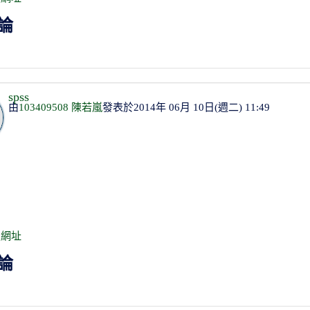
論
spss
由
103409508 陳若嵐
發表於2014年 06月 10日(週二) 11:49
定網址
論