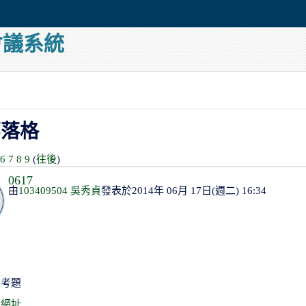
會議系統
部落格
6
7
8
9
(
往後
)
0617
由
103409504 吳秀貞
發表於2014年 06月 17日(週二) 16:34
末考題
定網址