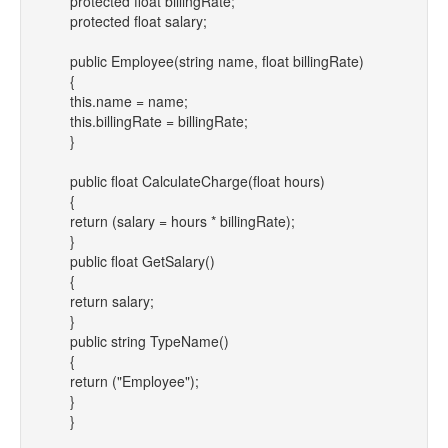
protected float billingRate;
protected float salary;
public Employee(string name, float billingRate)
{
this.name = name;
this.billingRate = billingRate;
}
public float CalculateCharge(float hours)
{
return (salary = hours * billingRate);
}
public float GetSalary()
{
return salary;
}
public string TypeName()
{
return ("Employee");
}
}