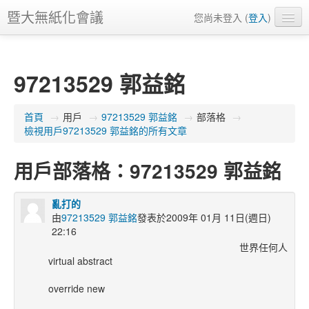
暨大無紙化會議
您尚未登入 (
登入
)
正體中文 ‎(zh_tw)‎
97213529 郭益銘
首頁
→
用戶
→
97213529 郭益銘
→
部落格
→
檢視用戶97213529 郭益銘的所有文章
用戶部落格：97213529 郭益銘
亂打的
由
97213529 郭益銘
發表於2009年 01月 11日(週日)
22:16
世界任何人
virtual abstract
override new