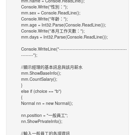
mm.name = Console.ReadLine();
Console.Write("性別：");
mm.sex = Console.ReadLine();
Console.Write("年齡：");
mm.age = Int32.Parse(Console.ReadLine());
Console.Write("本月工作天數：");
mm.days = Int32.Parse(Console.ReadLine());
Console.WriteLine("---------------------------------------------
--------");
//顯示經理的基本訊息與該月薪水
mm.ShowBaseInfo();
mm.CountSalary();
}
else if (choice == "b")
{
Normal nn = new Normal();
nn.position = "一般員工";
nn.ShowPrivateInfo();
//輸入一般員工的各項資訊