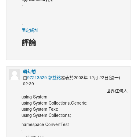
}
}
}
固定網址
評論
轉幻想
由
97213529 郭益銘
發表於2008年 12月 22日(週一)
02:39
世界任何人
using System;
using System.Collections.Generic;
using System.Text;
using System.Collections;
namespace ConvertTest
{
class zzz