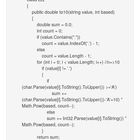
{
public double to10(string value, int based)
{
double sum = 0.0;
int count = 0;
if (value.Contains("."))
count = value.IndexOf('.') - 1;
else
count = value.Length - 1;
for (int i = 0; i < value.Length; i++) //n=>10
if (value[i] != '.')
{
if
(char.Parse(value[i].ToString().ToUpper()) >='A')
sum +=
(char.Parse(value[i].ToString().ToUpper())-'A'+10) *
Math.Pow(based, count--);
else
sum += Int32.Parse(value[i].ToString()) *
Math.Pow(based, count--);
}
return sum;