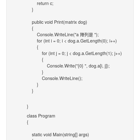
return c;
}
public void Print(matrix dog)
{
Console.WriteLine("a 陣列是 ");
for (int i = 0; i < dog.a.GetLength(0); i++)
{
for (int j = 0; j < dog.a.GetLength(1); j++)
{
Console.Write("{0} ", dog.a[i, j]);
}
Console.WriteLine();
}
}
}
class Program
{
static void Main(string[] args)