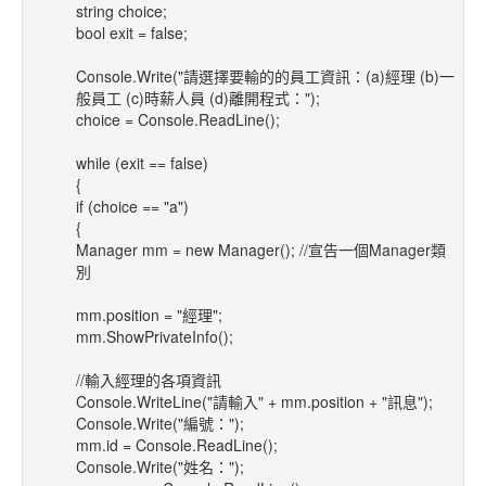
string choice;
bool exit = false;
Console.Write("請選擇要輸的的員工資訊：(a)經理 (b)一
般員工 (c)時薪人員 (d)離開程式：");
choice = Console.ReadLine();
while (exit == false)
{
if (choice == "a")
{
Manager mm = new Manager(); //宣告一個Manager類
別
mm.position = "經理";
mm.ShowPrivateInfo();
//輸入經理的各項資訊
Console.WriteLine("請輸入" + mm.position + "訊息");
Console.Write("編號：");
mm.id = Console.ReadLine();
Console.Write("姓名：");