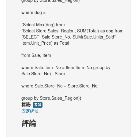
group by Store.Sales_Region)
where dog =
(Select Max(dog) from
(Select Store.Sales_Region, SUM(Total) as dog from
(SELECT Sale.Store_No, SUM(Sale.Units_Sold*
Item.Unit_Price) as Total
from Sale, Item
where Sale.Item_No = Item.Item_No group by
Sale.Store_No) , Store
where Sale.Store_No = Store.Store_No
group by Store.Sales_Region))
標籤:
考試
固定網址
評論