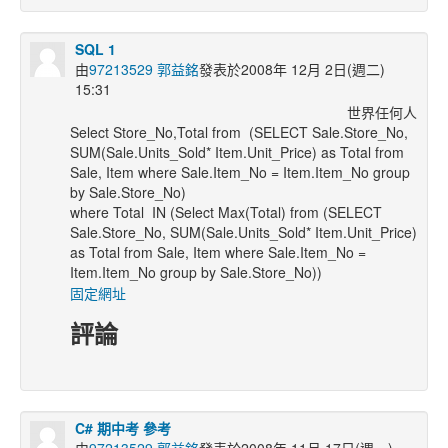
SQL 1
由
97213529 郭益銘
發表於2008年 12月 2日(週二)
15:31
世界任何人
Select Store_No,Total from (SELECT Sale.Store_No,
SUM(Sale.Units_Sold* Item.Unit_Price) as Total from
Sale, Item where Sale.Item_No = Item.Item_No group
by Sale.Store_No)
where Total IN (Select Max(Total) from (SELECT
Sale.Store_No, SUM(Sale.Units_Sold* Item.Unit_Price)
as Total from Sale, Item where Sale.Item_No =
Item.Item_No group by Sale.Store_No))
固定網址
評論
C# 期中考 參考