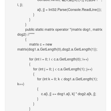
i, j);
a[i, j] = Int32.Parse(Console.ReadLine());
}
}
}
public static matrix operator *(matrix dog1, matrix
dog2) //****
{
matrix c = new
matrix(dog1.a.GetLength(0),dog2.a.GetLength(1));
for (int i = 0; i < c.a.GetLength(0); i++)
{
for (int j = 0; j < c.a.GetLength(1); j++)
{
for (int k = 0; k < dog1.a.GetLength(1);
k++)
{
c.a[i, j] += dog1.a[i, k] * dog2.a[k, j];
}
}
}