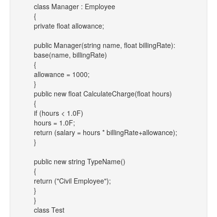
class Manager : Employee
{
private float allowance;
public Manager(string name, float billingRate):
base(name, billingRate)
{
allowance = 1000;
}
public new float CalculateCharge(float hours)
{
if (hours < 1.0F)
hours = 1.0F;
return (salary = hours * billingRate+allowance);
}
public new string TypeName()
{
return ("Civil Employee");
}
}
class Test