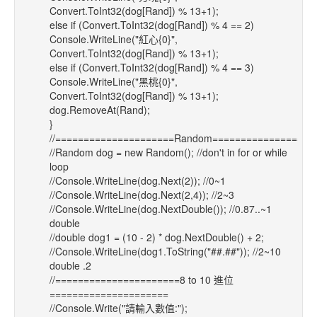
Convert.ToInt32(dog[Rand]) % 13+1);
else if (Convert.ToInt32(dog[Rand]) % 4 == 2)
Console.WriteLine("紅心{0}",
Convert.ToInt32(dog[Rand]) % 13+1);
else if (Convert.ToInt32(dog[Rand]) % 4 == 3)
Console.WriteLine("黑桃{0}",
Convert.ToInt32(dog[Rand]) % 13+1);
dog.RemoveAt(Rand);
}
//=====================Random==================
//Random dog = new Random(); //don't in for or while
loop
//Console.WriteLine(dog.Next(2)); //0~1
//Console.WriteLine(dog.Next(2,4)); //2~3
//Console.WriteLine(dog.NextDouble()); //0.87..~1
double
//double dog1 = (10 - 2) * dog.NextDouble() + 2;
//Console.WriteLine(dog1.ToString("##.##")); //2~10
double .2
//======================8 to 10 進位
=====================
//Console.Write("請輸入數值:");