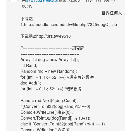
由
97213529 郭益銘
發表於2008年 11月 17日(週一)
00:49
世界任何人
下載點
1:http://moodle.ncnu.edu.tw/file.php/7345/dogC_.zip
下載點2:http://0rz.tw/e9516
//=====================鋪克牌
=========================
ArrayList dog = new ArrayList();
int Rand;
Random rnd = new Random();
for (int i = 1; i <= 52; i++) //設定牌的數字
dog.Add(i);
for (int i = 0; i < 52; i++) //發5張牌
{
Rand = rnd.Next(0,dog.Count);
if(Convert.ToInt32(dog[Rand])%4==0)
Console.WriteLine("梅花{0}",
Convert.ToInt32(dog[Rand]) % 13+1);
else if (Convert.ToInt32(dog[Rand]) % 4 == 1)
Console.WriteLine("方塊{0}",