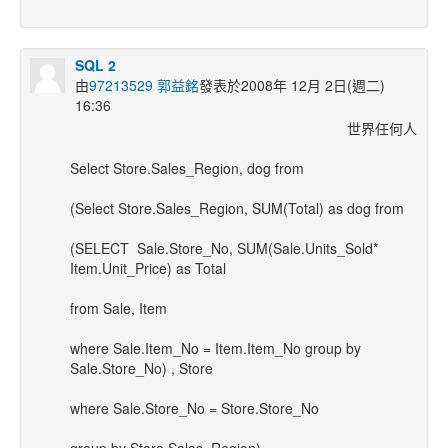
SQL 2
由
97213529 郭益銘
發表於2008年 12月 2日(週二)
16:36
世界任何人
Select Store.Sales_Region, dog from
(Select Store.Sales_Region, SUM(Total) as dog from
(SELECT Sale.Store_No, SUM(Sale.Units_Sold*
Item.Unit_Price) as Total
from Sale, Item
where Sale.Item_No = Item.Item_No group by
Sale.Store_No) , Store
where Sale.Store_No = Store.Store_No