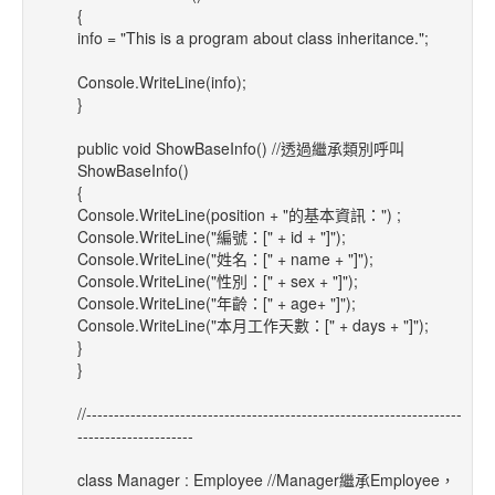
{
info = "This is a program about class inheritance.";
Console.WriteLine(info);
}
public void ShowBaseInfo() //透過繼承類別呼叫
ShowBaseInfo()
{
Console.WriteLine(position + "的基本資訊：") ;
Console.WriteLine("編號：[" + id + "]");
Console.WriteLine("姓名：[" + name + "]");
Console.WriteLine("性別：[" + sex + "]");
Console.WriteLine("年齡：[" + age+ "]");
Console.WriteLine("本月工作天數：[" + days + "]");
}
}
//--------------------------------------------------------------------
---------------------
class Manager : Employee //Manager繼承Employee，