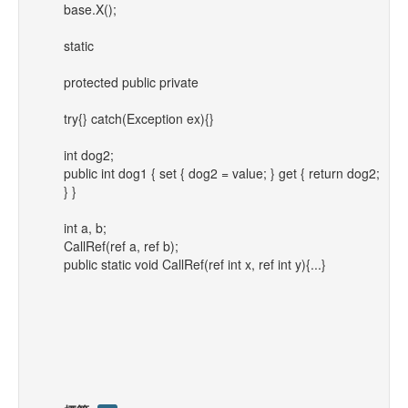
base.X();
static
protected public private
try{} catch(Exception ex){}
int dog2;
public int dog1 { set { dog2 = value; } get { return dog2;
} }
int a, b;
CallRef(ref a, ref b);
public static void CallRef(ref int x, ref int y){...}