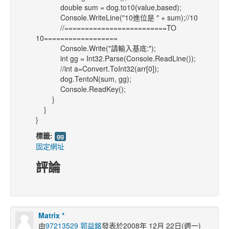
double sum = dog.to10(value,based);
Console.WriteLine("10進位是 " + sum);//10
//=========================TO
10==================
Console.Write("請輸入基底:");
int gg = Int32.Parse(Console.ReadLine());
//int a=Convert.ToInt32(arr[0]);
dog.TentoN(sum, gg);
Console.ReadKey();
}
}
}
標籤:
gg
固定網址
評論
Matrix *
由
97213529 郭益銘
發表於2008年 12月 22日(週一)