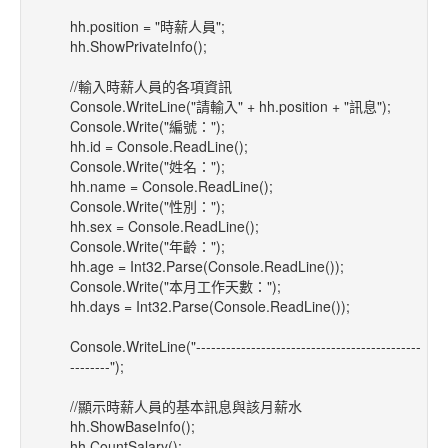
hh.position = "時薪人員";
hh.ShowPrivateInfo();
//輸入時薪人員的各項資訊
Console.WriteLine("請輸入" + hh.position + "訊息");
Console.Write("編號：");
hh.id = Console.ReadLine();
Console.Write("姓名：");
hh.name = Console.ReadLine();
Console.Write("性別：");
hh.sex = Console.ReadLine();
Console.Write("年齡：");
hh.age = Int32.Parse(Console.ReadLine());
Console.Write("本月工作天數：");
hh.days = Int32.Parse(Console.ReadLine());
Console.WriteLine("---------------------------------------------
--------");
//顯示時薪人員的基本訊息與該月薪水
hh.ShowBaseInfo();
hh.CountSalary();