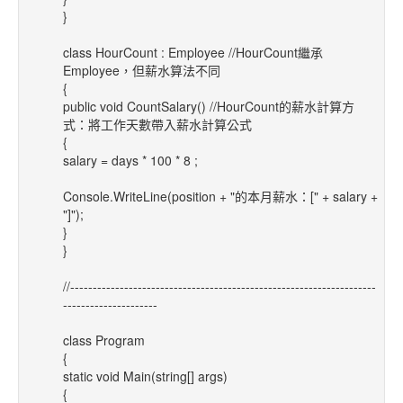
}
class HourCount : Employee //HourCount繼承
Employee，但薪水算法不同
{
public void CountSalary() //HourCount的薪水計算方
式：將工作天數帶入薪水計算公式
{
salary = days * 100 * 8 ;
Console.WriteLine(position + "的本月薪水：[" + salary +
"]");
}
}
//--------------------------------------------------------------------
---------------------
class Program
{
static void Main(string[] args)
{