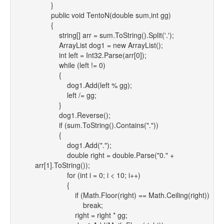
}
public void TentoN(double sum,int gg)
{
string[] arr = sum.ToString().Split('.');
ArrayList dog1 = new ArrayList();
int left = Int32.Parse(arr[0]);
while (left != 0)
{
dog1.Add(left % gg);
left /= gg;
}
dog1.Reverse();
if (sum.ToString().Contains("."))
{
dog1.Add(".");
double right = double.Parse("0." +
arr[1].ToString());
for (int i = 0; i < 10; i++)
{
if (Math.Floor(right) == Math.Ceiling(right))
break;
right = right * gg;