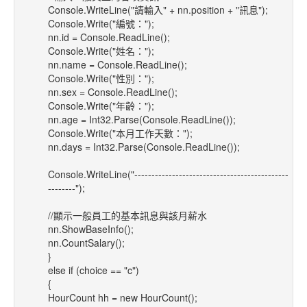
Console.WriteLine("請輸入" + nn.position + "訊息");
Console.Write("編號：");
nn.id = Console.ReadLine();
Console.Write("姓名：");
nn.name = Console.ReadLine();
Console.Write("性別：");
nn.sex = Console.ReadLine();
Console.Write("年齡：");
nn.age = Int32.Parse(Console.ReadLine());
Console.Write("本月工作天數：");
nn.days = Int32.Parse(Console.ReadLine());
Console.WriteLine("---------------------------------------------
--------");
//顯示一般員工的基本訊息與該月薪水
nn.ShowBaseInfo();
nn.CountSalary();
}
else if (choice == "c")
{
HourCount hh = new HourCount();