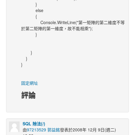
}
else
{
Console.WriteLine("第一矩陣的第二維度不等
於第二矩陣的第一維度，故不能相乘");
}
}
}
}
固定網址
評論
SQL 除法(/)
由
97213529 郭益銘
發表於2008年 12月 9日(週二)