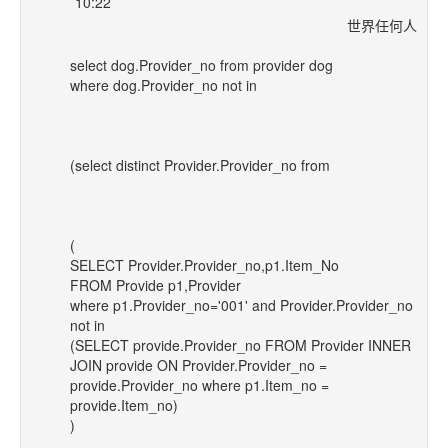
10:22
世界任何人
select dog.Provider_no from provider dog
where dog.Provider_no not in
(select distinct Provider.Provider_no from
(
SELECT Provider.Provider_no,p1.Item_No
FROM Provide p1,Provider
where p1.Provider_no='001' and Provider.Provider_no
not in
(SELECT provide.Provider_no FROM Provider INNER
JOIN provide ON Provider.Provider_no =
provide.Provider_no where p1.Item_no =
provide.Item_no)
)