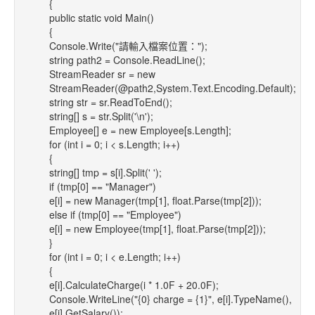
{
public static void Main()
{
Console.Write("請輸入檔案位置：");
string path2 = Console.ReadLine();
StreamReader sr = new
StreamReader(@path2,System.Text.Encoding.Default);
string str = sr.ReadToEnd();
string[] s = str.Split('\n');
Employee[] e = new Employee[s.Length];
for (int i = 0; i < s.Length; i++)
{
string[] tmp = s[i].Split(' ');
if (tmp[0] == "Manager")
e[i] = new Manager(tmp[1], float.Parse(tmp[2]));
else if (tmp[0] == "Employee")
e[i] = new Employee(tmp[1], float.Parse(tmp[2]));
}
for (int i = 0; i < e.Length; i++)
{
e[i].CalculateCharge(i * 1.0F + 20.0F);
Console.WriteLine("{0} charge = {1}", e[i].TypeName(),
e[i].GetSalary());