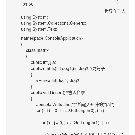
01:50
世界任何人
using System;
using System.Collections.Generic;
using System.Text;
namespace ConsoleApplication7
{
class matrix
{
public int[,] a;
public matrix(int dog1,int dog2)//見夠子
{
a = new int[dog1, dog2];
}
public void insert()//書入資廖
{
Console.WriteLine("開始輸入矩陣的資料");
for (int i = 0; i < a.GetLength(0); i++)
{
for (int j = 0; j < a.GetLength(1); j++)
{
Console.Write("輸入第[{0},{1}] 的資料： ",