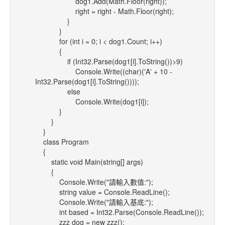
dog1.Add(Math.Floor(right));
right = right - Math.Floor(right);
}
}
for (int i = 0; i < dog1.Count; i++)
{
if (Int32.Parse(dog1[i].ToString())>9)
Console.Write((char)('A' + 10 -
Int32.Parse(dog1[i].ToString())));
else
Console.Write(dog1[i]);
}
}
}
class Program
{
static void Main(string[] args)
{
Console.Write("請輸入數值:");
string value = Console.ReadLine();
Console.Write("請輸入基底:");
int based = Int32.Parse(Console.ReadLine());
zzz dog = new zzz();