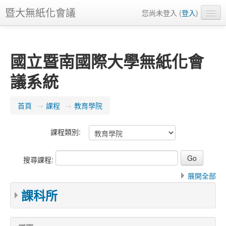
暨大無紙化會議
您尚未登入 (
登入
)
正體中文 ‎(zh_tw)‎
國立暨南國際大學無紙化會
議系統
首頁
→
課程
→
教育學院
課程類別:
搜尋課程:
展開全部
課科所