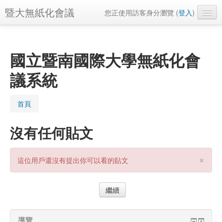
暨大無紙化會議
您正使用訪客身分瀏覽 (
登入
)
正體中文 ‎(zh_tw_course)‎
國立暨南國際大學無紙化會
議系統
首頁
沒有任何貼文
×
這位用戶還沒有提出你可以看的貼文
導覽