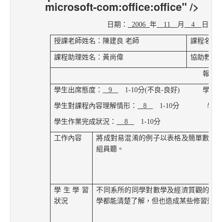
microsoft-com:office:office" />
日期：
2006
年
11
月
4
日
授課老師姓名：陳建良 老師
課程名稱
課程助理姓名：黃尚偉
協助教學
報告
學生出席態度：
9
1-10
分
(
不良
-
良好
)
學生上課
學生對課程內容理解情形：
8
1-10
分 學生與
學生作業完成狀況：
8
1-10
分
工作內容
將成對易混淆的例子以表格及簡單數學
組員聽。
學生學習
不同系所的同學對數學及經濟質觀的敏
狀況
學都能清楚了解，但也造成某些修習過經