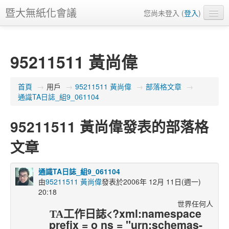
暨大無紙化會議
您尚未登入 (
登入
)
正體中文 ‎(zh_tw)‎
95211511 黃尚偉
首頁
→
用戶
→
95211511 黃尚偉
→
部落格文章
→
通識TA日誌_組9_061104
95211511 黃尚偉發表的部落格
文章
通識TA日誌_組9_061104
由
95211511 黃尚偉
發表於2006年 12月 11日(週一)
20:18
世界任何人
<?xml:namespace
TA
工作日誌
prefix = o ns = "urn:schemas-