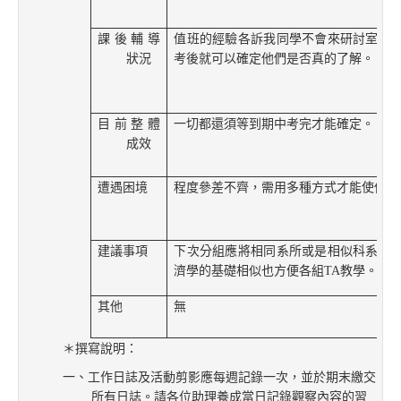
課後輔導
值班的經驗各訴我同學不會來研討室發
狀況
考後就可以確定他們是否真的了解。
目前整體
一切都還須等到期中考完才能確定。
成效
遭遇困境
程度參差不齊，需用多種方式才能使他們
建議事項
下次分組應將相同系所或是相似科系的
濟學的基礎相似也方便各組
TA
教學。
其他
無
＊撰寫說明：
一、工作日誌及活動剪影應每週記錄一次，並於期末繳交
所有日誌。請各位助理養成當日記錄觀察內容的習