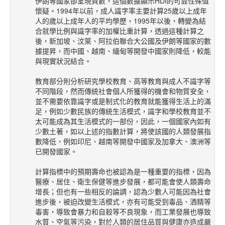
伊朗等國家卻呈現負數，這個數據顯示HDI的可靠性殊值
懷疑。1994年以前，成人識字率主要計算25歲以上成年
人的歲以上成年人的平均學歷，1995年以後，轉變為結
合就學比例與識字率的加權比重計算，透過這種計算之
後，新加坡、汶萊、阿拉伯聯合大公國及伊朗等國家的數
據提昇，而中國、越南、緬甸等開發中國家則降低，較能
與現實狀況結合。
教育部分則分析研究學校教育、高等教育與成人不識字等
不同階段，然而傳統社會個人所獲得的機會和物質安全，
並不需要依靠識字或是制式化的教育就能獲得生活上的滿
足，例如少數民族的傳統生活模式，識字和學校教育並不
太可能成為其生活模式的一部份，因此，一個國家內如有
少數土著，如以上述的指數計算，將使該國的人類發展指
數降低，例如印尼、越南等開發中國家及加拿大、澳洲等
已開發國家。
計算指標中的預期壽命也被認為是一種重要的指標，因為
醫療、居住、衛生保健等進步發展，都可能會使人類壽命
增長；但也有一些相反的論調，認為少數人可能因為社會
進步後，被迫改變生活模式，亦有可能受到毒品、酒精等
毒害，導致會暴力和自殺等不良現象，而工業發展也導致
水質、空氣等污染，對於人類的居住品質與健康亦造成嚴