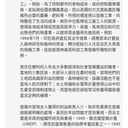
工」。例如，為了控制都市的食物成本，政府控制農業價
格，並採用低價收購農產品，而以高價的方式賣給農民種
植所必要的農藥、肥料等，所得的價差用以發展工業，同
時壓低了生活的成本，無形中也能降低工廠工人的薪資，
使得各項成本降低而提高競爭力。泰國，馬來西亞和印尼
出售他們的林產業，以提供資金獲得先進技術。例如
1994年7月，印尼政府違反其法令規章，將應原本計畫投
入森林研究和植林的資金，轉分配給引人注目且巨大昂貴
的飛機工業，這就是雨林被高科技工業發展所犧牲的實
例。
居住在鄉村的人失去大多數經濟和社會發展獲益的機會。
當地的少數民族，大部分人居住在農村地區，發現他們的
土地因為國家利益的開發，森林被砍伐，採礦活動也不是
當地人民的控制下；水土保護和水電等計畫使得山谷中的
生產受到限制或禁止，而當地居民卻經常沒有獲得國家適
當且足夠的補償。
發展中發現女人獲得的利益較男人少，除非性產業在發展
過程被明確的處理，直到近年這問題才受到重視，而且主
要是非政府組織所研究與重視。1995，聯合國發展計畫
（UNDP），將性別當做衡量的指標考量因素之一。1995