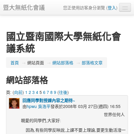
暨大無紙化會議
您正使用訪客身分瀏覽 (
登入
)
正體中文 ‎(zh_tw)‎
國立暨南國際大學無紙化會
議系統
首頁
→
網站頁面
→
網站部落格
→
部落格文章
網站部落格
頁: (
向前
)
1
2
3
4
5
6
7
8
9
(
往後
)
回應同學對授課內容之期待~
由
hpwu 吳浩平
發表於2008年 03月 27日(週四) 16:55
世界任何人
親愛的同學們,大家好:
因為,有些同學反映說,上課不要上理論,要更生動活潑一