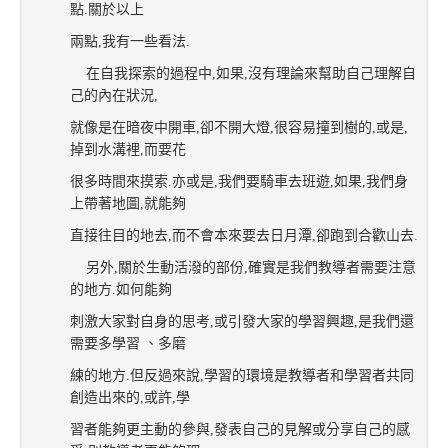
點.關於以上
兩點,我有一些看法.
在自我探索的過程中,如果,沒有理論來幫助自己理解自
己的內在狀況,
就像是在暗夜中開車,卻不開大燈,很容易撞到樹的,或是,
掉到水溝裡,而要花
很多時間來摸索.亦或是,我們要騎車去班遊,如果,我們身
上帶著地圖,就能夠
直接往目的地去,而不會本來要去日月潭,卻跑到合歡山去.
另外,關於生動活潑的部份,確實是我們教導者需要注意
的地方.如何能夠
刺激大家對自身的思考,或引發大家的學習興趣,是我們還
需要多學習 、多磨
練
的地方.但反過來說,學習的環境是教導者和學習者共同
創造出來的,或許,學
習
者能夠更主動的參與,發表自己的見解或分享自己的感