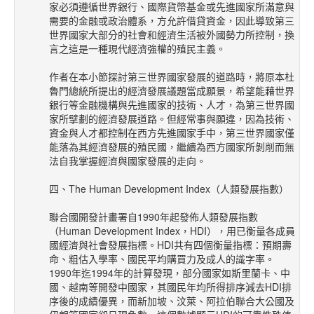
家必須遵循世界銀行、國際貨幣基金或先進國家所滿意與
需要的金融或政治體系，方允許借貸資金，因此導致第三
世界國家大部分的社會和經濟生活被外國勢力所控制，換
言之這是一種現代經濟強權的殖民主義。
作者在本小節探討第三世界國家發展的道路時，將原本杜
魯門總統所提出的經濟發展議題當成願景，希望能藉世界
銀行等金融機構與先進國家的技術、人才，為第三世界國
家所擘劃的經濟發展道路。但經常事與願違，因為技術、
資金與人才都控制在西方先進國家手中，第三世界國家僅
能落為其經濟發展的殖民國，繼續為西方國家所剝削而無
法自我掌握經濟與國家發展的走向。
四、The Human Development Index（人類發展指數）
聯合國開發計畫署自1990年起發佈人類發展指數
（Human Development Index，HDI），用已衡量各成員
國經濟與社會發展指標。HDI共有四個衡量指標：預期壽
命、粗估入學率、國民平均購買力及成人的識字率。
1990年迄1994年的計算發現，部分國家如斯里蘭卡、中
國、越南等開發中國家，其國民年均所得排序減去HDI排
序後的成績優異，而新加坡、汶萊、阿拉伯聯合大公國及