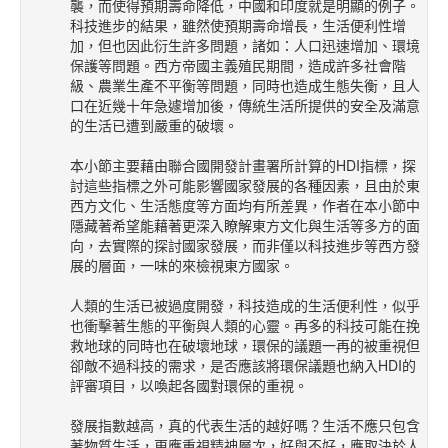
襲，而使得預期壽命降低，中國和印度就是明顯的例子。
科技進步的結果，雖然使預期壽命增長，生活便利性增
加，但也因此衍生許多問題，諸如：人口迅速增加、環境
保護等問題。西方帝國主義殖民期間，造成許多社會階
級、農業生產不平衡等問題，同時也造成生態失衡，且人
口在近幾十年急遽增加後，傳統生活所提供的安全及滿意
的生活已遭到嚴重的破壞。
本小節主要藉由聯合國開發計畫署所計算的HDI指標，探
討這些指標之外可能影響國家發展的各種因素，且由於東
西方文化、生活態度等方面均有所差異，作者在本小節中
隱藏著希望能藉著更深入瞭解東方文化與生活等多方的面
向，去實際的探討國家發展，而非僅以科技進步等西方發
展的層面，一味的來檢視東方國家。
人類的生活已被過度開發，科技造成的生活便利性，似乎
也衝擊著生態的平衡與人類的心靈。再多的科技可能在挽
救地球的同時也在破壞地球，環保的議題一再的被重視但
卻敵不過科技的需求，是否應該將環保議題也納入HDI的
評審項目，以喚起各國對環保的重視。
發展指數越高，真的代表生活的越好嗎？生活不應只包含
著物質生活，更應重視精神層次，好與不好，應取決於人