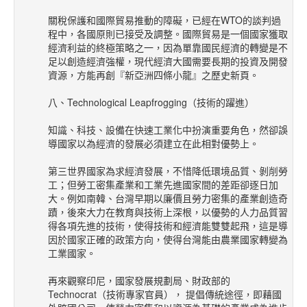
關稅保護和國際貿易推動的障礙，已經在WTO的談判過
程中，各國原則已接受及調整。國際貿易是一個國家獲取
經濟利益的終極策略之一，因為單靠國民經濟的轉變是不
足以創造經濟強權，現代經濟大國需要長期的投資及開發
資源，方能再創『新亞洲四條小龍』之歷史新頁。
八、Technological Leapfrogging（技術的躍進）
知識、科技、設備在快速工業化中扮演重要角色，然卻誤
導國家以為經濟的發展必須建立在此相對優勢上。
第三世界國家為求經濟發展，不惜降低環境品質、剝削勞
工；但勞工密集產業和工業先進國家間的差距卻逐日加
大。例如南韓、台灣早期以廉價且勞力密集的產業創造奇
蹟，後來大力在教育與技術上深根，以優勢的人力品質習
得各項先進的技術，使得技術和經濟能雙雙起飛，這是導
因於國家正確的政策方向，使得台灣能由農業國家轉變為
工業國家。
再來觀察印尼，國家發展規劃局、財政部的
Technocrat（技術專家官員）， 提倡傳統途徑，即藉國