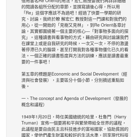
借用書名Re Orient的用法，宏仁教授要我們再詳詳細細
的閱讀各組所分配的章節，並撰寫讀後心得，所以用
「Re」這個字應該不為過吧！經過了快要一學期的研
究、討論，我終於瞭 解宏仁 教授對這一門課和對我們的
用心，從一開始的「見樹又見林」，到Re Orient各章討
論，其實都圍繞著一個主要的核心—「對事物多面向的探
究」。這種讀書與看事物的方式，藉由研究與討論讓我們
在課堂上或是自我研究的時候，一次又一次，不停的激盪
著停滯已久的腦袋，甚至打開我對各種事物僵化已久的看
法。一個正確的讀書態度與方法的訓練，應該是讀書最重
要的一件事吧！
第五章的標題是Economic and Social Development（經
濟與社會發展），主要區分十個小節，分別摘述重點如
後。
一、The concept and Agenda of Development（發展的
概念和議程）
1949年1月20日，時任美國總統的哈里‧杜魯門（Harry
Truman）宣佈一個要將和平與繁榮帶給全世界的議程，
此議程是要自由民主且科技進步的富裕國家，協助貧困的
國家，使他們產生財富和較好的生活水準，同享現代科技