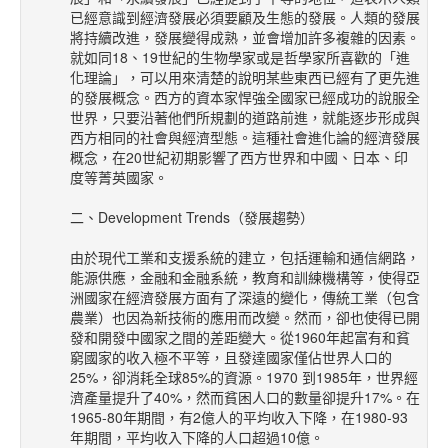
已經意識到經濟發展必須要顧及生態的發展。人類的發展
將持續改進，發展變得成熟，並會增加許多複雜的因素。
就如同18、19世紀的生物學家或是哲學家所喜歡的「進
化理論」，可以用來清楚的說明某些東西已經有了更先進
的發展概念。西方的資本家悍強全國家已經成功的說服全
世界，只要沿著他們所規劃的道路前進，就能逐步形成與
西方相同的社會與經濟型態。這種社會進化論的經濟發展
概念，在20世紀初期影響了西方世界和中國、日本、印
度等菁英國家。
二、Development Trends（發展趨勢）
由於現代工業和支援系統的建立，包括運輸和通信網路，
能源供應，金融和金融系統，教育和訓練機構等，使得亞
洲國家在經濟發展方面有了深遠的變化，傳統工業（包含
農業）也因為新技術的應用而改變。然而，卻也使得已開
發和開發中國家之間的差距變大。從1960年起富有和貧
窮國家的收入極不平等，且發達國家僅佔世界人口的
25%，卻消耗全球85%的資源。1970 到1985年，世界經
濟產量提升了40%，然而貧困人口的數量卻提升17%。在
1965-80年期間，有2億人的平均收入下降，在1980-93
年期間，平均收入下降的人口超過10億。