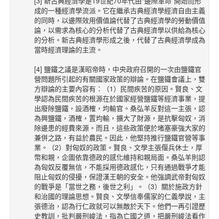
[3] 新古典經濟學是19世紀70年代由“邊際革命”開始而形
成的一種經濟學流派。它在繼承古典經濟學經濟自由主義
的同時，以邊際效用價值論代替了古典經濟學的勞動價值
論，以需求為核心的分析代替了古典經濟學以供給為核心
的分析。新古典經濟學形成之後，代替了古典經濟學成為
當時經濟理論的主流。
[4] 鹽鐵之議是漢昭帝時，中央政府召開的一次由鹽鐵官
營問題所引起的有關國家政策的辯論。在鹽鐵會議上，雙
方辯論的主要內容有：（1）民間疾苦的原因。賢良、文
學認為民間疾苦的根源在於國家經營鹽鐵等經濟事業，提
出廢除鹽鐵，設酒榷，均輸官。桑弘羊反對這一主張，認
為興鹽鐵，酒榷，置均輸，擴大了財源，是抗擊匈奴，消
除邊患的經費來源。而且，這些政策便於堵塞豪強大家的
兼併之路，有益於農民。因此，他堅持推行鹽鐵官營等事
業。（2）對匈奴的政策。賢良、文學主張偃兵休士，厚
幣和親，企圖依靠德政的感化維持和親局面。桑弘羊則認
為匈奴反覆無信，不能採用德政感化，只有通過戰爭才能
阻止匈奴的侵擾，保證漢王朝的安全。他強調武帝對匈奴
的戰爭是「當世之務，後世之利」。（3）關於施政方針
和治國的理論思想。賢良、文學信奉儒家的仁義學說，主
張德治，認為行仁政就可以無敵於天下。他們一再引證歷
史教訓，批判嚴刑峻法，指為亡國之道，把嚴刑峻法看作