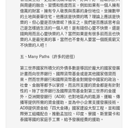
與周邊的融合、習慣和態度而言，例如如果有一個人擁有
億萬的財富，擁有令人敬畏與羨慕的身份地位，坐擁數甲
的土地與豪華住宅，他應該是快樂的嗎？理論上應該是快
樂的，但心靈是否快樂呢？換言之，我們是否應該思考自
己是怎樣過生活的一個人吧！是有錢但心靈不快樂，還是
錢夠用而且心靈快樂的人？當然如果是有很多前而且也快
樂的人是最完美的事，當然也不會有人要當一個既貧窮又
不快樂的人吧！
五、Many Paths（許多的途徑）
第三世界國家所積欠的外債多數是導因於龐大的國家發展
計畫而向世界銀行、國際貨幣基金或是其他國家借貸而
來。然而世界銀行和國際貨幣基金對開發中國家的政治、
社會、金融等都予以掌控，而且所支援的資金都是有針對
性的。除了世界銀行及國際貨幣基金對第三世界的金援
外，亞洲開發銀行（ADB）也對地區內的能源、運輸、傳
播等提供所需的資金援助，並為中小企業支援發展技術。
ADB提供資金給「四大金磚」國家建設大型工程，並和國
際勞工組織配合，推動孟加拉、印度、寮國、斯里蘭卡和
泰國等國的家庭手工業，給予發展經費的援助。