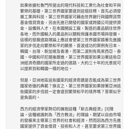
如果依據杜魯門所提出的現代科技和工業化為社會和平與
繁榮的基礎，第三世界國家要達到這個目標，首先必須發
展工業與科技，第三世界國家可藉由世界銀行與國際貨幣
基金借貸資金，另由先進已開發的國家或跨國公司提供資
金、設備與人才，在本國開設工廠，製造的產品銷往世界
各地，而外國輸入的產品則以關稅保護本國市場與發展。
這樣的發展道路理論上應該會使第三世界國家踏著先進國
家的步伐走向繁榮和平的願景，首波成功的案例有日本、
韓國、台灣、新加坡及香港，而第二波則有馬來西亞、泰
國、中國和印尼隨後跟進。第三世界國家如果沿著這些亞
洲經濟奇蹟的國家所走過的道路，大約三十年的光景就可
以提昇到和韓國一樣的地位。
但是，亞洲地區這些國家的經濟奇蹟是否能成為第三世界
國家依循的典範？換言之，第三世界國家如果按著亞洲這
些國家的步伐就一定會達到繁榮和平的境界嗎？答案似乎
是負面的。
西方的經濟學家熱切的擁抱這種「新古典經濟」[3]理
論，這種被諷刺為「西方教派」的理論，期望以自由市場
的發展來主導第三世界的社會和經濟，然而因為西方先進
國家提供了資金借貸、技術和人才，甚至要求第三世界國