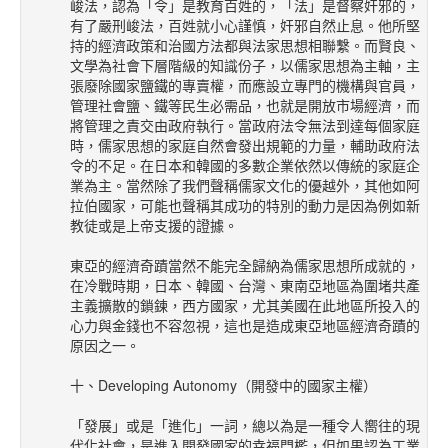
峻法，認為「令」是教育百姓的，「法」是督察奸邪的，
有了嚴刑峻法，百姓就小心謹慎，奸邪自然止息。他所堅
持的經濟政策和治國方法都與法家思想相聯繫。而賢良、
文學為社會下層階級的知識份子，以儒家思想為主軸，主
張廢除國家鹽鐵的專賣權，而應設立專門的機構與官員，
管理社會鹽、鐵等民生必需品，也就是開放市場經濟，而
將管理之責交由政府執行。當政府法令無法到達每個家庭
時，儒家思想的家庭自然會發出規範的力量，輔助政府法
令的不足。在日本和韓國的多數企業依然以傳統的家庭企
業為主。當然除了我們聲稱儒家文化的優越外，其他如阿
拉伯國家，可能也聲稱其成功的特別的動力是因為例如新
教徒或是上帝支援的證據。
東亞的經濟奇蹟當然不能完全歸納為儒家思想所成就的，
在冷戰時期，日本、韓國、台灣、東南亞地區為圍堵共產
主義擴散的鎖鍊，西方國家，尤其美國在此地區所投入的
心力與金錢也不容忽視，這也是造成東亞地區經濟奇蹟的
原因之一。
十、Developing Autonomy（開發中的國家主權）
「發展」或是「進化」一詞，總以為是一種令人嚮往的現
代化社會，是進入開發國家的幸福門檻，但如果認為工業