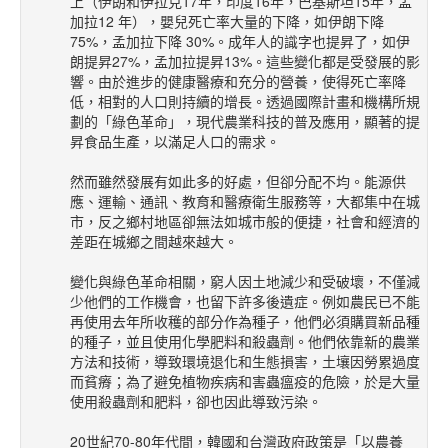
上（伊朗和伊拉克17年，印度16年，巴基斯坦15年，孟
加拉12 年），嬰兒死亡率大量的下降，如伊朗下降
75%，孟加拉下降 30%。成年人的識字也提昇了，如伊
朗提昇27%，孟加拉提昇13%。這些變化都是受發展的影
響。由於進步的健康醫療和充分的營養，使得死亡率降
低，相對的人口則持續的增長。透過國際計畫和機構所規
劃的「綠色革命」，現代農業科技的普及應用，顯著的提
昇食品生產，以滿足人口的需求。
然而雖然發展有如此多的好處，但卻分配不均。能源供
應、運輸、通訊、教育和醫療衛生服務等，大都集中在城
市，反之鄉村地區卻無法如城市般的便捷，社會和經濟的
差距在城鄉之間越來越大。
變化與綠色革命相關，窮人因土地減少和受破壞，不僅減
少他們的工作機會，也留下許多後遺症。例如農民已不能
再使用去年所收穫的部分作為種子，他們必須購買新品種
的種子，並且使用化學肥料和殺蟲劑。他們依靠新的農業
方法和技術，導致環境退化和生態損害，土壤因勞累過度
而貧瘠；為了避免植物疾病和害蟲瘟疫的危險，於是大量
使用殺蟲劑和肥料，卻也因此導致污染。
20世紀70-80年代間，韓國和台灣政府政策是「以農養