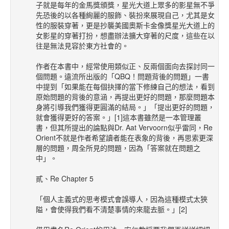
子就是每年的金馬獎頒獎，星光大道上眾多的影星無不爭
先恐後的以各種絢麗的服飾、裝扮來展現自己，尤其是女
性的服裝穿著，更是抄襲美國奧斯卡金像獎星光大道上的
女影星的穿著打扮，想盡辦法擴大穿著的尺度，這些在以
往是無法見容於東方社會的。
作者在本書中，經常使用類似正、反兩個面向去探討同一
個問題。遠流所出版的「QBQ！問題背後的問題」一書
中提到「如果能在每個抉擇的當下修練自己的想法，看到
原始問題的背後的意涵，再提出更好的問題，那麼問題本
身將引導我們獲得更圓滿的結局。」「提出更好的問題，
就會獲得更好的答案。」[1]這本書雖然是一本管理叢
書，但其所提出的論點與Dr. Aat Vervoorn似乎雷同，Re
Orient不就是作者希望讀者能在表象的背後，再思索更深
層的問題，周全所見的問題，因為「答案就在問題之
中」。
貳、Re Chapter 5
「個人主義式的思考模式會誤導人，因為這種模式太狹
隘，會使得我們看不清楚事情的來龍去脈。」[2]