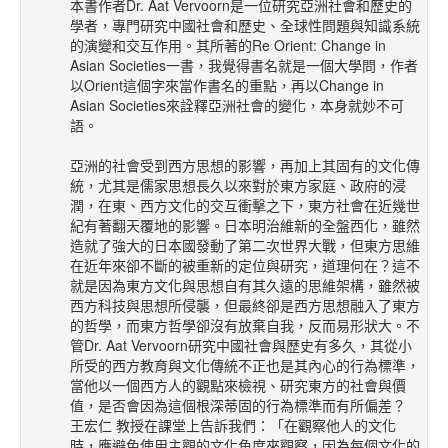
本書作者Dr. Aat Vervoorn是一位研究亞洲社會和歷史的
學者，專門研究中國社會和歷史、全球性問題與知識系統
的演變和交互作用。其所著的Re Orient: Change in
Asian Societies一書，我覺得書名就是一個大學問，作者
以Orient這個字來當作書名的重點，再以Change in
Asian Societies來詮釋亞洲社會的變化，本身就妙不可
語。
亞洲的社會受到西方思想的影響，再加上其固有的文化傳
統，尤其是儒家思想長久以來對於東方家庭、政府的浸
潤，在東、西方文化的交互衝擊之下，東方社會在近幾世
紀有著翻天覆地的影響。日本明治維新的全盤西化，雖然
造就了強大的日本國發動了第二次世界大戰，但東方思維
在近年來卻不斷的被重新的定位與研究，道理何在？這不
就是因為東方文化與思想自有其久遠的思維架構，雖然被
西方科技與思想所侵襲，但最終卻是西方思想融入了東方
的哲學，而東方哲學卻沒有放棄自我，反而易形狀大。不
管Dr. Aat Vervoorn研究中國社會與歷史有多久，其從小
所受的西方教育與文化傳統不正也是其內心的行為標準，
當他以一個西方人的觀點來檢視、研究東方的社會與價
值，是否會因為這個根深蒂固的行為標準而有所偏差？
王宏仁 教授在課堂上告訴我們：「在觀察他人的文化
時，應避免使用主觀的文化角度來觀察，因為每個文化的