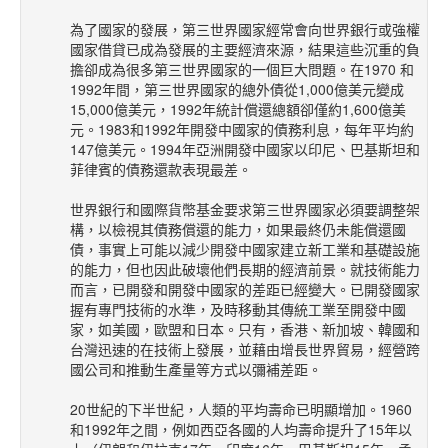
為了國家的發展，第三世界國家經常會向世界銀行或強權
國家借貸已成為發展的主要經濟來源，結果這些沉重的負
擔卻成為很多第三世界國家的一個巨大問題。在1970 和
1992年間，第三世界國家的總外債從1,000億美元變成
15,000億美元，1992年統計償還總額卻僅約1,600億美
元。1983和1992年開發中國家的債務利息，每年平均約
147億美元。1994年亞洲開發中國家以印尼、巴基斯坦和
菲律賓的債務還款表現最差。
世界銀行和國際貨幣基金要求第三世界國家必須要調整架
構，以檢視其債務償還的能力，如果最終仍未能償還國
債，事實上可能以減少開發中國家建立新工業和基礎設施
的能力，但也因此破壞他們長期的經濟前景。就技術能力
而言，已開發和開發中國家的差距已經變大。已開發國家
握有專門技術的水準，及時移動其傳統工業至開發中國
家，如美國，歐盟和日本。只有，香港、新加坡、韓國和
台灣迅速的在技術上發展，並藉由增長世界貿易，經營跨
國公司和推動生產量等方式以彌補差距。
20世紀的下半世紀，人類的平均壽命已明顯增加。1960
和1992年之間，例如西亞各國的人均壽命提升了15年以