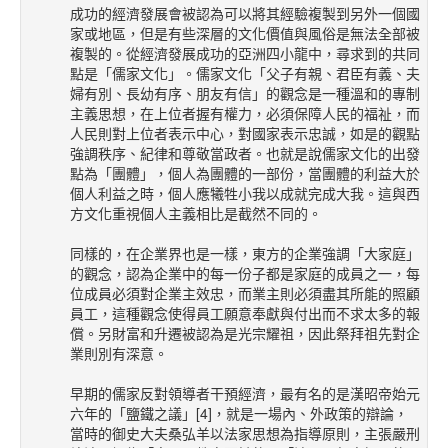
成功的經濟發展會被認為可以將其經驗複製到另外一個國
家或地區，但是有些深層的文化價值與風俗是無法全部被
複製的。從經濟發展成功的亞洲四小龍中，尋求到的共同
點是「儒家文化」。儒家文化「父子有親、君臣有義、夫
婦有別、長幼有序、朋友有信」的觀念是一種溫和的專制
主義思想，在上位者握有權力，必須保障人民的福祉，而
人民則對上位者表示中心，對國家表示忠誠，如是的觀點
強調秩序、紀律和尊敬當政者。也就是說儒家文化的出發
點為「團體」，個人為團體的一部份，當團體的利益大於
個人利益之時，個人應犧牲小我以成就完成大我。這與西
方文化重視個人主義相比是截然不同的。
同樣的，在企業界也是一樣，東方的企業強調「大家庭」
的觀念，認為企業中的每一份子都是家庭的成員之一，每
位成員必須對企業主效忠，而業主則必須盡其所能的照顧
員工，這種觀念使得員工願意奉獻與付出而不求太多的報
償。另財富和升遷被認為是光宗耀祖，因此祭拜祖先對企
業則別有深意。
早期的儒家反對領導者干預經濟，最有名的是漢昭帝始元
六年的「鹽鐵之議」[4]，就是一場內、外政策的辯論，
當時的御史大夫桑弘羊以法家思想為指導原則，主張嚴刑