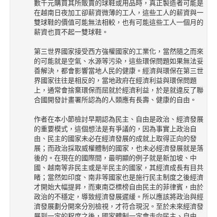
數千元購買其所販賣的球鞋或用品時，真正製造者可能是
在越南日夜加工卻薪資微薄的工人，這些工人的薪資與一
雙球鞋的價值可能無法相較，也有可能這些工人一個月的
薪資也買不起一雙球鞋。
第三世界國家接受西方強權國家的工業化，當然隨之而來
的可能就是空氣、水源等污染，這些環保問題如果無法妥
善解決，都會影響當地人民的健康。經濟與環保在第三世
界國家往往是相反的，當地政府在經濟利益與環保問題
上，通常會捨棄環保而屈就於經濟利益，於是就違反了聯
合國開發計畫署所認為的人類應有長壽、健康的自由。
作者在本小節檢討早期認為民主、自由是政治、經濟發展
的重要模式，這個想法是有爭議的，因為事實上政治自
由、民主的國家未必在經濟發展的成就上取得正向的發
展；而政治採取威權體制的國家，也未必經濟發展就是落
後的。在現在的國際間，最明顯的例子就是新加坡、中
國、越南等非民主或是半民主的國家，其經濟成長有目共
睹；當然如印度、南非等國家也是施行民主制度之後經濟
才開始大幅提昇，而東南亞標榜自由民主的菲律賓，由於
政治的不穩定，導致經濟發展遲緩。所以應該將政治與經
濟發展劃分開來分別檢視，才符合現況。至於未來經濟發
展到一定的程度之後，國家體制一定會走向民主、自由