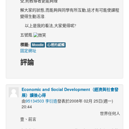
受,則教導者更能夠理
解
大家的狀態,而能夠與同學有所互動,這才有可能使課程
變得生動活潑.
以上是我的看法,大家覺得呢?
五號瓶
標籤:
Moodle
心裡的感觸
固定網址
評論
Economic and Social Development（經濟與社會發
展）讀後心得
由
95134503 李衍造
發表於2008年 02月 25日(週一)
20:44
世界任何人
壹、前言