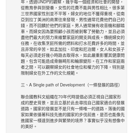
年，透過UNDP的觀察，幾乎每一個經濟和社會的開發，
從教育參與到營養，女性的花費不能與男性相比。很多第
三世界國家性別並不平等，婦女的地位不獲得重視。從南
亞到拉丁美洲的商業往來發現，男性通常花費他們自己的
錢，而不回饋於他們的家庭。男人通常擁有收音機和腳踏
車。而婦女因為要照顧小孩而被剝奪了勞動力，並且必須
盡他們最大的努力來維繫家庭的開支與成長。傳統婦女的
任務，在收集烹飪所需的燃料和打水花費許多的時間，並
且非常的辛苦。如孟加拉、印度和尼泊爾，女人和女孩子
每天必須走好幾小時路去取得水，如此嚴重影響其健康問
題，包含可能造成骨骼畸形和輪廓變形。在工作和家庭兩
者之間，可以觀察婦女的社會地位和權力的下降，特別是
限制婦女在外工作的文化規範。
三、A Single path of Development（一條發展的路徑）
聯合國教科文組織在70年代時提倡必須正視自己國家形
成的歷史背景，並且立基於此去尋找自己國家適合的發展
道路。國家的發展並不是只有一條唯一的道路，落後的國
家如果依循著科技先進的國家的步伐前進，是否也能像先
進國家一樣達到進步與繁榮的境界？事實似乎沒有想像中
的美好。