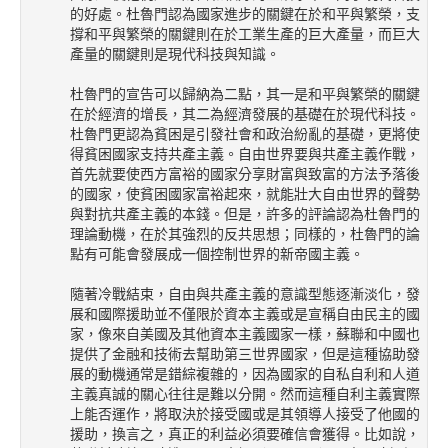
的好處。杜魯門認為國家進步的關鍵在於和平與繁榮，支
撐和平與繁榮的關鍵則在於工業生產的巨大產量，而巨大
產量的關鍵則是現代科技與知識。
杜魯門的宣告可以歸納為二點，其一是和平與繁榮的關鍵
在於經濟的增長，其二為經濟發展的基礎在於現代科技。
杜魯門更認為貧困是引發社會和政治紛亂的基礎，更將使
得貧困國家支持共產主義。自由世界要與共產主義作戰，
首先就要使西方富裕的國家分享財富與致富的方法予落後
的國家，使貧困國家富裕起來，就能壯大自由世界的聲勢
與對抗共產主義的本錢。但是，許多的評論認為杜魯門的
理論動機，在於其強烈的反共思想；同樣的，杜魯門的論
點有可能會發展成一個控制世界的新帝國主義。
隨著冷戰結束，自由與共產主義的意識型態逐漸淡化，發
展和國際援助並不僅限於資本主義或是宣稱自由民主的國
家，像來自美國及其他資本主義國家一樣，蘇聯和中國也
提供了金融和技術去幫助第三世界國家，但是這種協助發
展的動機通常是錯綜複雜的，因為國家的自私自利和人道
主義真誠的關心往往是難以分開。然而這種自利主義實際
上能否運作，將取決於接受國或是其領導人接受了他國的
援助，換言之，真正的利益必須要確信會獲得。比如說，