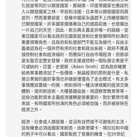
化就是等同於以開發國家，那越南、印度等國家也應該列
入以開發國家之林，早就和法國、日本等以開發國家同肩
並列，然而事實卻是：發展中國家永遠趕不上持續發展的
已開發國家。許多國家遵循著自己的道路前進，也發展出
一片自己的天空，因此，新古典主義並非唯一的路線，從
東亞國家可以看出政府在國家經濟和社會發展時所扮演的
重要領導角色，且政府和私營部門不能互為替代。自由主
義者認為在一個井然有序的社會和政治系統，政府不應直
接控制社會和經濟福利，而應採行自由市場經濟，但那卻
是全盤否定歷史發展，政府支援或控制一個私營企業是不
可或缺的。亞當‧史密斯（Adam Smith）認為政府確實
給商業事務添加了一些價值，無論經濟的原則是什麼，私
營企業做的最好事情也非總是僅僅為了走出模式。有太多
事情應該要統一的做，例如保持一種法律規範的經濟交換
體制，提供新技術，大樓基礎設施，保證群眾教育等等。
這些功能對資本主義經濟運轉是很重要的，對於繁榮市場
來說，有時國家所扮演的角色必須被加強，而非被排除在
經濟之外。
經濟、社會或人類發展，並沒有自然或不可避免的主流，
這些機會必須由國家來創造，由斯里蘭卡、喀拉拉和中國
的例子中可以看出，國家製造了發展的機會。在20世紀