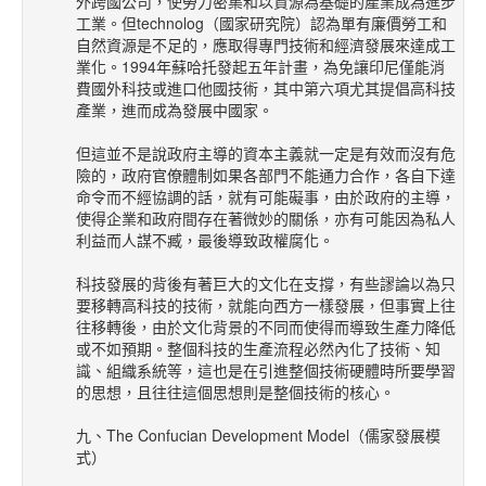
外跨國公司，使勞力密集和以資源為基礎的產業成為進步
工業。但technolog（國家研究院）認為單有廉價勞工和
自然資源是不足的，應取得專門技術和經濟發展來達成工
業化。1994年蘇哈托發起五年計畫，為免讓印尼僅能消
費國外科技或進口他國技術，其中第六項尤其提倡高科技
產業，進而成為發展中國家。
但這並不是說政府主導的資本主義就一定是有效而沒有危
險的，政府官僚體制如果各部門不能通力合作，各自下達
命令而不經協調的話，就有可能礙事，由於政府的主導，
使得企業和政府間存在著微妙的關係，亦有可能因為私人
利益而人謀不臧，最後導致政權腐化。
科技發展的背後有著巨大的文化在支撐，有些謬論以為只
要移轉高科技的技術，就能向西方一樣發展，但事實上往
往移轉後，由於文化背景的不同而使得而導致生產力降低
或不如預期。整個科技的生產流程必然內化了技術、知
識、組織系統等，這也是在引進整個技術硬體時所要學習
的思想，且往往這個思想則是整個技術的核心。
九、The Confucian Development Model（儒家發展模
式）