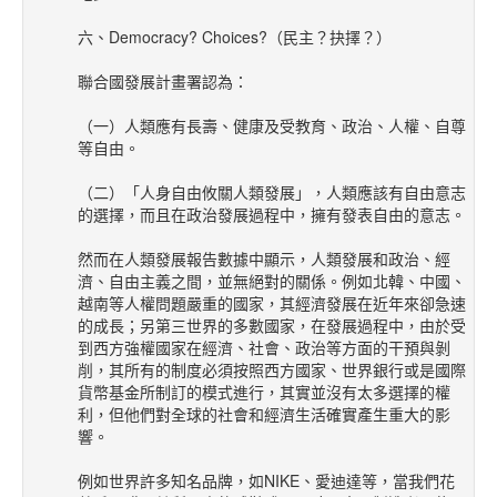
六、Democracy? Choices?（民主？抉擇？）
聯合國發展計畫署認為：
（一）人類應有長壽、健康及受教育、政治、人權、自尊
等自由。
（二）「人身自由攸關人類發展」，人類應該有自由意志
的選擇，而且在政治發展過程中，擁有發表自由的意志。
然而在人類發展報告數據中顯示，人類發展和政治、經
濟、自由主義之間，並無絕對的關係。例如北韓、中國、
越南等人權問題嚴重的國家，其經濟發展在近年來卻急速
的成長；另第三世界的多數國家，在發展過程中，由於受
到西方強權國家在經濟、社會、政治等方面的干預與剝
削，其所有的制度必須按照西方國家、世界銀行或是國際
貨幣基金所制訂的模式進行，其實並沒有太多選擇的權
利，但他們對全球的社會和經濟生活確實產生重大的影
響。
例如世界許多知名品牌，如NIKE、愛迪達等，當我們花