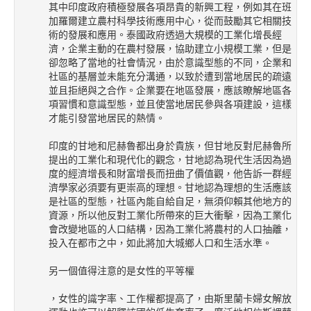
其中印度政府積極發展各項昂貴的新興工程，例如其在班
加羅爾建立農村科學技術應用中心，從而鼓勵其它相關技
術的發展和應用。泰國政府透過大規模的工業化增長經
濟，企業主動的在農村發展，協助建立小規模工業，但是
卻忽略了當地的社會情況，由於意識型態的不同，企業和
社區的基層並未能充分溝通，以致於遭到當地居民的疏遠
並且拒絕與之合作。企業要在地區發展，應該瞭解地區各
項習慣和意識型態，並且使當地居民參與各項建設，這樣
才能引發當地居民的熱情。
印度的甘地和尼赫魯都出身於貴族，但甘地反對尼赫魯所
提出的工業化和現代化的觀念，甘地認為現代生活因為過
度的經濟增長和財富增長而扭曲了價值觀，他告訴一群經
濟學家必須要有更崇高的理想。甘地認為理想的生活應該
是社區的型態，社區內能自給自足，無須仰賴其他地方的
資源，所以他反對工業化所帶來的巨大衝擊，因為工業化
會改變地區的人口結構，因為工業化將農村的人口抽離，
投入在都市之中，如此將加大城鄉人口和生活水準。
另一個值得注意的是女性的平等權
，女性的識字率、工作權都提高了，由斯里蘭卡婦女解放