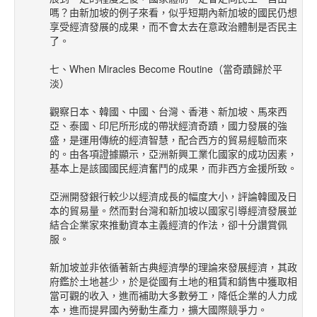
嗎？由新加坡的例子來看，似乎短期內新加坡的國民仍想
享受經濟發展的成果，而不會太去在意政治體制是否民主
了。
七、When Miracles Become Routine（當奇蹟歸於平
淡）
觀察日本、韓國、中國、台灣、香港、新加坡、馬來西
亞、泰國、印尼所形成的帶狀經濟奇蹟，國力發展的強
盛，是運用傳統的經濟智慧，配合西方的貿易經驗而來
的。由各項證據顯示，亞洲新興工業化國家的成功因素，
基本上是該國國民經濟奮鬥的成果，而非西方金援所致。
亞洲開發銀行較少以經濟成長的幅度大小，評論韓國及日
本的貿易量。然而對台灣和新加坡以國家引導經濟發展並
結合企業家來推動資本主義經濟的作法，卻十分讚賞佩
服。
新加坡並非依循著新古典經濟學的理論來發展經濟，其政
府鑑於土地甚少，於是從國有土地的租賃和銷售中獲取相
當可觀的收入，進而補助大多數勞工，降低企業的人力成
本，進而提昇國內勞動生產力，擴大國際競爭力。