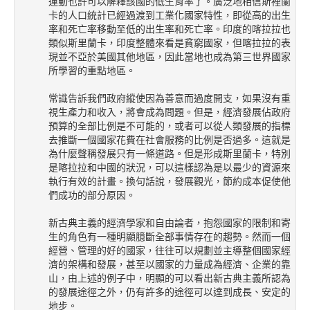
運動也許可以解釋該國的低生育率了。廣泛地相信斯裡蘭
卡的人口統計已經過渡到工業化國家特性，即從高的出生
率和死亡率移動至低的出生率和死亡率。印度的喀拉拉也
類似斯里蘭卡，印度整體來看是貧窮國家，但喀拉拉的表
現並不亞於美國其他地區，因此當地也成為第三世界國家
所學習的重點地區。
常識告訴我們政府縱使因為善意而過度開支，如果沒有重
視生產力和收入，將會成為問題。但是，經濟發展佔政府
預算的全部比例是不可能的，或者可以從人類發展的指標
去推斷一個國家花費在社會服務的比例是否過多。這就是
為什麼聲稱發展只有一條道路。但是形成斯里蘭卡，特別
是喀拉拉和中國的狀況，可以這樣認為是以最少的資源來
執行有效的計畫。換句話說，發展觀光，節約成本促使他
們成功的部分原因。
新古典主義的經濟學家和自由論者，抱怨國家的限制和寄
生的角色有一種明顯臆斷全部事情存在的趨勢。然而一個
經營、管理的好的國家，往往可以規劃並主導整個國家經
濟的架構和發展，甚至以國家的力量成為經濟、企業的靠
山，由上述的例子中，明顯的可以看出新古典主義所認為
的發展途徑之外，仍有許多的途徑可以達到成長、安定的
地步。