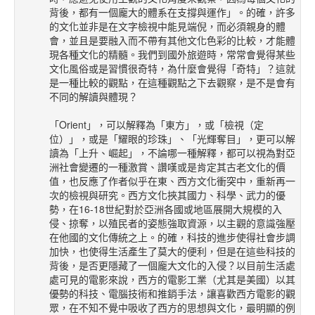
背後，都有一個龐大的體系在支撐與運作」。的確，許多
的文化並非是在文字檢視中能見端倪，而必須親身的體
會，並且是要融入而不帶有其他文化色彩的比較，才能體
現各種文化的精髓。我們到國外旅遊時，常常會覺得某些
文化風俗或是習慣很奇特，為什麼會覺得「奇特」？這就
是一種比較的觀點，在這種觀點之下去觀察，是不是會有
不同的解讀與體現？
「Orient」，可以解釋為「東方」，或「檢視（定
位）」，或是「耀眼的珍珠」、「光輝奪目」，更可以解
讀為「上升、崛起」，不論哪一種解釋，都可以視為對亞
洲社會變遷的一種激賞、讚嘆或是肯定其古老文化的價
值，也反應了作者似乎在東、西方文化衝突中，重新再一
次的檢視與研究。西方文化挾其國力、科學、武力的優
勢，在16-18世紀對於亞洲各國或地區展開大規模的入
侵、掠奪，以殖民者的姿態強取資源，以主觀的意識強壓
在他國的文化傳統之上。的確，科技的進步使得社會步調
加快，也使得生活產生了莫大的便利，但是在這些科技的
背後，是否更隱藏了一個龐大文化的入侵？以目前生活處
處可見的電影來說，西方的電影工業（尤其是美國）以其
優勢的科技、電腦技術和推銷手法，讓喜歡西方電影的觀
眾，在不知不覺中吸收了西方的思想與文化，最明顯的例