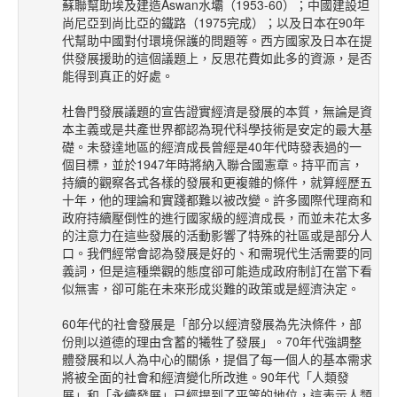
蘇聯幫助埃及建造Aswan水壩（1953-60）；中國建設坦
尚尼亞到尚比亞的鐵路（1975完成）；以及日本在90年
代幫助中國對付環境保護的問題等。西方國家及日本在提
供發展援助的這個議題上，反思花費如此多的資源，是否
能得到真正的好處。
杜魯門發展議題的宣告證實經濟是發展的本質，無論是資
本主義或是共產世界都認為現代科學技術是安定的最大基
礎。未發達地區的經濟成長曾經是40年代時發表過的一
個目標，並於1947年時將納入聯合國憲章。持平而言，
持續的觀察各式各樣的發展和更複雜的條件，就算經歷五
十年，他的理論和實踐都難以被改變。許多國際代理商和
政府持續壓倒性的進行國家級的經濟成長，而並未花太多
的注意力在這些發展的活動影響了特殊的社區或是部分人
口。我們經常會認為發展是好的、和需現代生活需要的同
義詞，但是這種樂觀的態度卻可能造成政府制訂在當下看
似無害，卻可能在未來形成災難的政策或是經濟決定。
60年代的社會發展是「部分以經濟發展為先決條件，部
份則以道德的理由含蓄的犧牲了發展」。70年代強調整
體發展和以人為中心的關係，提倡了每一個人的基本需求
將被全面的社會和經濟變化所改進。90年代「人類發
展」和「永續發展」已經提到了平等的地位，這表示人類