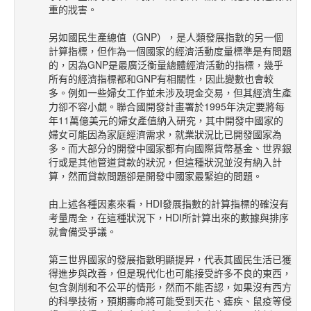
重的戕害。
另如國民生產總值（GNP），是人類發展指數的另一個
計算指標，但作為一個國家的經濟活動度量標準是有問題
的，因為GNP是最廣泛衡量總體經濟活動的指標，幾乎
所有的經濟指標都和GNP有相關性，因此變數也會較
多。例如一些婦女工作並未涉及現金交易，但其經濟生產
力卻不容小覷。聯合國開發計畫署於1995年決定要將每
年11萬億美元的婦女產值納入研究，其中開發中國家的
婦女可能因為家庭經濟需求，就業狀況比已開發國家為
多。而大部分的開發中國家都有向國際貨幣基金、世界銀
行或是其他管道貸款的狀況，但這種狀況並沒有納入計
算，然而貸款問題卻是開發中國家最緊迫的問題。
由上述各種因素來看，HDI發展指數的計算指標的確沒有
考量周全，在這種狀況下，HDI所計算出來的數據與排序
就會備受爭議。
第三世界國家的發展指數明顯提昇，代表其國民生活已獲
得進步與改善，但是現代化也可能接受許多不良的東西，
包含剝削和不公平的情形，然而不能否認，如果沒有西方
的科學技術，預期壽命將可能受到天花、瘧疾、鼠疫等侵