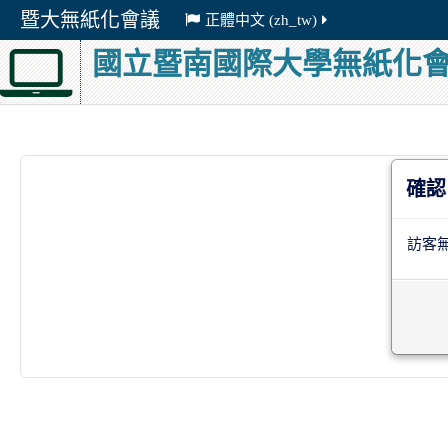
暨大無紙化會議
正體中文 ‎(zh_tw)‎
國立暨南國際大學無紙化
確認
訪客