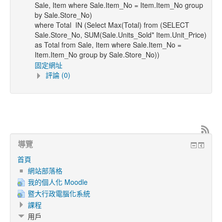
Sale, Item where Sale.Item_No = Item.Item_No group
by Sale.Store_No)
where Total IN (Select Max(Total) from (SELECT
Sale.Store_No, SUM(Sale.Units_Sold* Item.Unit_Price)
as Total from Sale, Item where Sale.Item_No =
Item.Item_No group by Sale.Store_No))
固定網址
評論 (0)
導覽
首頁
網站部落格
我的個人化 Moodle
暨大行政電腦化系統
課程
用戶