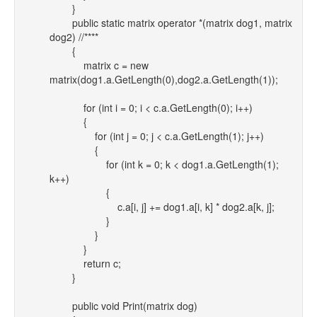
}
public static matrix operator *(matrix dog1, matrix
dog2) //****
{
matrix c = new
matrix(dog1.a.GetLength(0),dog2.a.GetLength(1));
for (int i = 0; i < c.a.GetLength(0); i++)
{
for (int j = 0; j < c.a.GetLength(1); j++)
{
for (int k = 0; k < dog1.a.GetLength(1);
k++)
{
c.a[i, j] += dog1.a[i, k] * dog2.a[k, j];
}
}
}
return c;
}
public void Print(matrix dog)