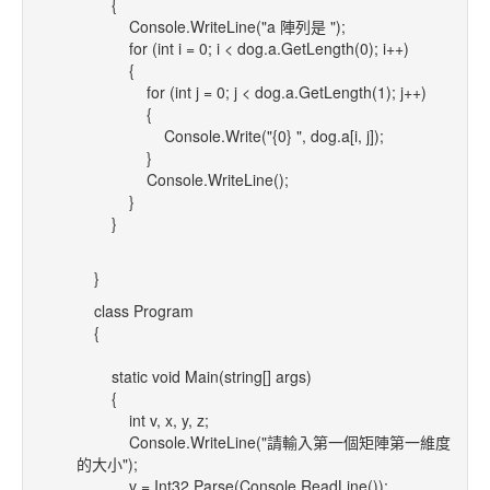
{
Console.WriteLine("a 陣列是 ");
for (int i = 0; i < dog.a.GetLength(0); i++)
{
for (int j = 0; j < dog.a.GetLength(1); j++)
{
Console.Write("{0} ", dog.a[i, j]);
}
Console.WriteLine();
}
}
}
class Program
{
static void Main(string[] args)
{
int v, x, y, z;
Console.WriteLine("請輸入第一個矩陣第一維度
的大小");
v = Int32.Parse(Console.ReadLine());