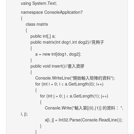
using System.Text;
namespace ConsoleApplication7
{
class matrix
{
public int[,] a;
public matrix(int dog1,int dog2)//見夠子
{
a = new int[dog1, dog2];
}
public void insert()//書入資廖
{
Console.WriteLine("開始輸入矩陣的資料");
for (int i = 0; i < a.GetLength(0); i++)
{
for (int j = 0; j < a.GetLength(1); j++)
{
Console.Write("輸入第[{0},{1}] 的資料： ",
i, j);
a[i, j] = Int32.Parse(Console.ReadLine());
}
}